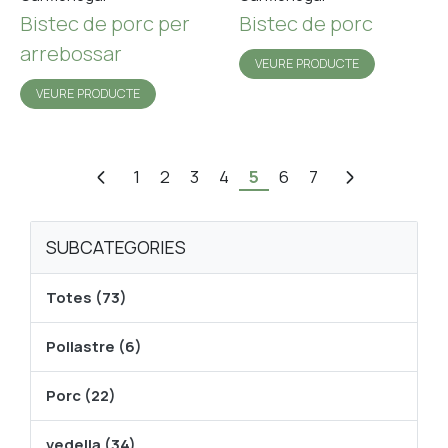
Bistec de porc per
Bistec de porc
arrebossar
VEURE PRODUCTE
VEURE PRODUCTE
1
2
3
4
5
6
7
SUBCATEGORIES
Totes (73)
Pollastre (6)
Porc (22)
vedella (34)