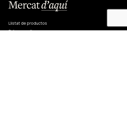
Llistat de productos
Sobre nosaltres
Receptes
Contacta'ns
Restaurants
Condicions generals de compra
Avís legal
Política de privadesa
Política de cookies
Mercat d’aquí
Carrer del Castell, 20
25280 Solsona, Lleida