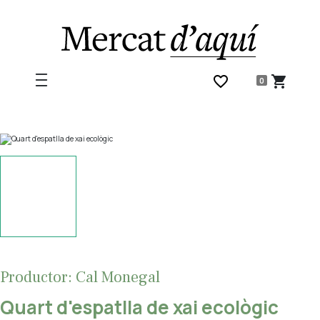
favorite_border
shopping_cart
0
Productor: Cal Monegal
Quart d'espatlla de xai ecològic