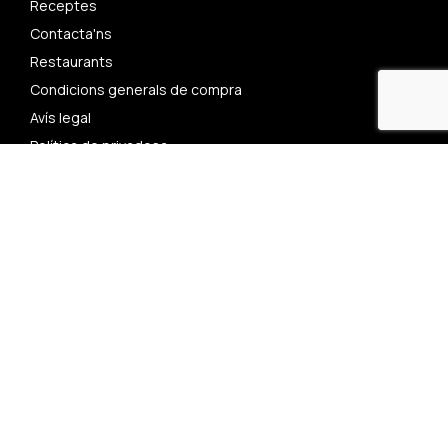
Receptes
Contacta'ns
Restaurants
Condicions generals de compra
Avís legal
Política de privadesa
Política de cookies
Mercat d’aquí
Carrer del Castell, 20
25280 Solsona, Lleida
productedaqui@adlsolcar.cat
T. 973 48 10 09
@mercatdaqui