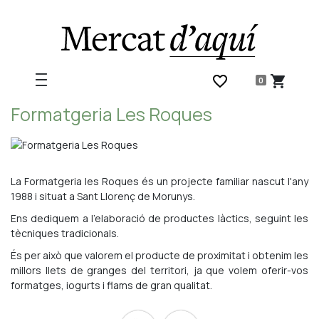
favorite_border
shopping_cart
0
Formatgeria Les Roques
La Formatgeria les Roques és un projecte familiar nascut l'any
1988 i situat a Sant Llorenç de Morunys.
Ens dediquem a l'elaboració de productes làctics, seguint les
tècniques tradicionals.
És per això que valorem el producte de proximitat i obtenim les
millors llets de granges del territori, ja que volem oferir-vos
formatges, iogurts i flams de gran qualitat.