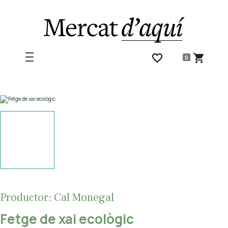
favorite_border
shopping_cart
0
Productor: Cal Monegal
Fetge de xai ecològic