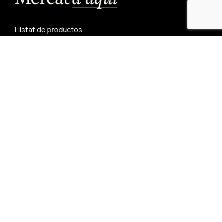
Llistat de productos
Sobre nosaltres
Receptes
Contacta'ns
Restaurants
Condicions generals de compra
Avís legal
Política de privadesa
Política de cookies
Mercat d’aquí
Carrer del Castell, 20
25280 Solsona, Lleida
productedaqui@adlsolcar.cat