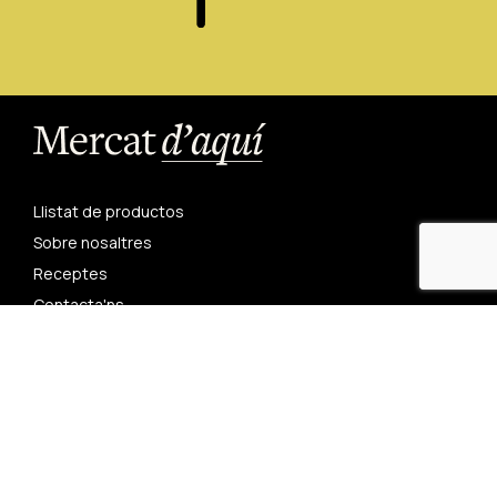
Llistat de productos
Sobre nosaltres
Receptes
Contacta'ns
Restaurants
Condicions generals de compra
Avís legal
Política de privadesa
Política de cookies