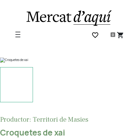
favorite_border
shopping_cart
0
Productor: Territori de Masies
Croquetes de xai