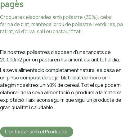
pagès
Croquetes elaborades amb pollastre (39%), ceba,
farina de blat, mantega, brou de pollastre i verdures, pa
ratllat, oli d’oliva, sal i ou pasteuritzat.
Els nostres pollastres disposen d’uns tancats de
20.000m2 per on pasturen lliurament durant tot el dia.
La seva alimentació completament natural es basa en
un pinso compost de soja, blat i blat de moro on li
afegim nosaltres un 40% de cereal. Tot el que podem
elaborar de la seva alimentació o produïm a la mateixa
explotació. I així aconseguim que sigui un producte de
gran qualitat i saludable.
Contactar amb el Productor