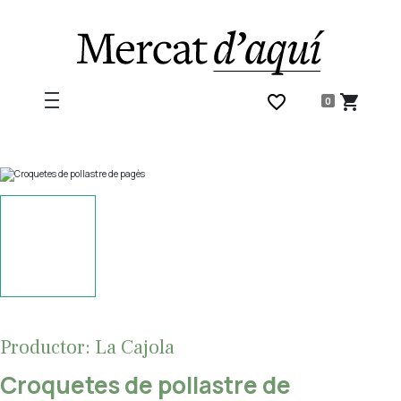
favorite_border
shopping_cart
0
Productor: La Cajola
Croquetes de pollastre de