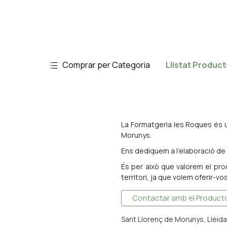
Comprar per Categoria
Llistat Produc
La Formatgeria les Roques és un
Morunys.
Ens dediquem a l'elaboració de 
És per això que valorem el prod
territori, ja que volem oferir-vo
Contactar amb el Product
Sant Llorenç de Morunys, Lleid