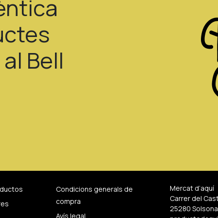
èntica
uctes
al Bell
Mercat d’aquí
oductos
Condicions generals de
Carrer del Cast
compra
res
25280 Solsona,
Avís legal