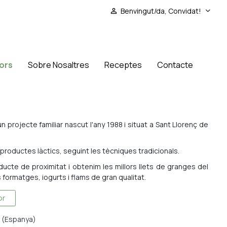
Benvingut/da, Convidat!
perm_identity
tors
Sobre Nosaltres
Receptes
Contacte
 projecte familiar nascut l'any 1988 i situat a Sant Llorenç de
productes làctics, seguint les tècniques tradicionals.
ucte de proximitat i obtenim les millors llets de granges del
s formatges, iogurts i flams de gran qualitat.
or
a (Espanya)