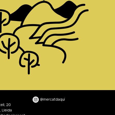
@mercatdaqui
ell, 20
 Lleida