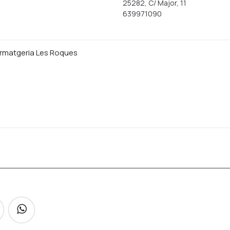
25282, C/ Major, 11
639971090
Formatgeria Les Roques